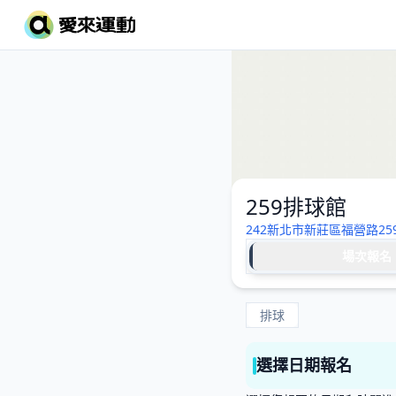
259排球館
242新北市新莊區福營路259
場次報名
排球
選擇日期報名